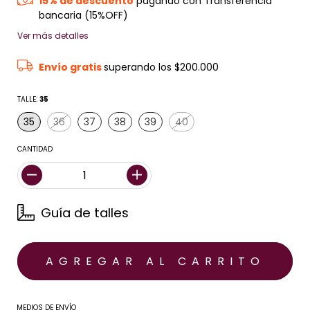
15% de descuento
pagando con Transferencia
bancaria (15%OFF)
Ver más detalles
Envío gratis
superando los
$200.000
TALLE:
35
35
36
37
38
39
40
CANTIDAD
Guía de talles
MEDIOS DE ENVÍO