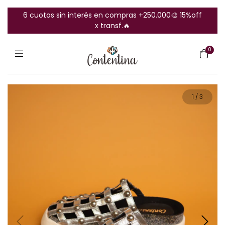
6 cuotas sin interés en compras +250.000🎨 15%off
x transf.🔥
0
1
/
3