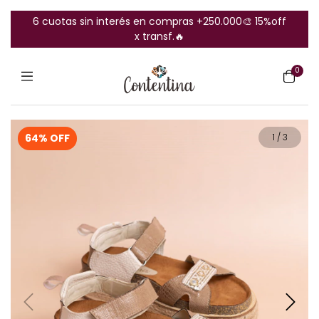
6 cuotas sin interés en compras +250.000🎨 15%off
x transf.🔥
0
64
% OFF
1
/
3