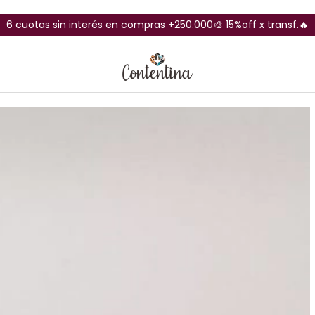
6 cuotas sin interés en compras +250.000🎨 15%off x transf.🔥